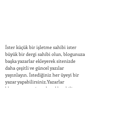
AKKAN ISI
Ana Sayfa
Isıtma Sistemleri
İster küçük bir işletme sahibi ister 
büyük bir dergi sahibi olun, blogunuza 
Projeler
başka yazarlar ekleyerek sitenizde 
daha çeşitli ve güncel yazılar 
Referanslar
yayınlayın. İstediğiniz her üyeyi bir 
yazar yapabilirsiniz.Yazarlar 
İletişim
blogunuza yeni yazılar ekleyebilir ve 
yazılarının yorumlarını yönetebilirler. 
Bunu yapmak için aşağıdaki adımları 
izleyin:
Üye Sayfanıza Gidin 
AKKAN ISI