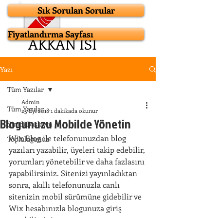
Sık Sorulan Sorular
Fiyatlandırma Sayfası
AKKAN ISI
Ana Sayfa
Yazı
Tüm Yazılar
Isıtma Sistemleri
Admin
Tüm Yazılar
25 Eyl 2018
1 dakikada okunur
Projeler
Blogunuzu Mobilde Yönetin
Şimdi Başlayın
Wix Blog ile telefonunuzdan blog 
Topluluğunuz
Referanslar
yazıları yazabilir, üyeleri takip edebilir, 
yorumları yönetebilir ve daha fazlasını 
İletişim
yapabilirsiniz. Sitenizi yayınladıktan 
sonra, akıllı telefonunuzla canlı 
sitenizin mobil sürümüne gidebilir ve 
Wix hesabınızla blogunuza giriş 