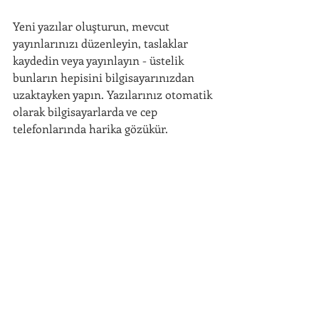
Yeni yazılar oluşturun, mevcut 
Ana Sayfa
yayınlarınızı düzenleyin, taslaklar 
kaydedin veya yayınlayın - üstelik 
Isıtma Sistemleri
bunların hepisini bilgisayarınızdan 
uzaktayken yapın. Yazılarınız otomatik 
Projeler
olarak bilgisayarlarda ve cep 
telefonlarında harika gözükür. 
Referanslar
İletişim
AKKAN ISI
Ana Sayfa
#tatil