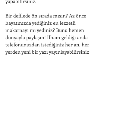
yapabilirsiniz.
AKKAN ISI
Bir defilede ön sırada mısın? Az önce 
hayatınızda yediğiniz en lezzetli 
Ana Sayfa
makarnayı mı yediniz? Bunu hemen 
dünyayla paylaşın! İlham geldiği anda 
Isıtma Sistemleri
telefonunuzdan istediğiniz her an, her 
yerden yeni bir yazı yayınlayabilirsiniz
Projeler
Referanslar
İletişim
AKKAN ISI