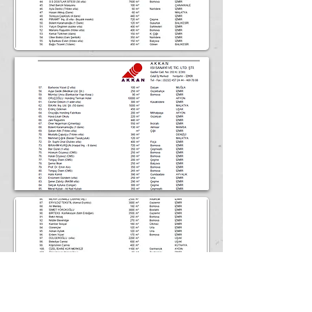
Ana Sayfa
Isıtma Sistemleri
Projeler
Referanslar
İletişim
AKKAN ISI
Ana Sayfa